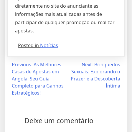
diretamente no site do anunciante as
informações mais atualizadas antes de
participar de qualquer promoção ou realizar
apostas.
Posted in
Notícias
Navegação
Previous:
As Melhores
Next:
Brinquedos
Casas de Apostas em
Sexuais: Explorando o
de
Angola: Seu Guia
Prazer e a Descoberta
Post
Completo para Ganhos
Íntima
Estratégicos!
Deixe um comentário