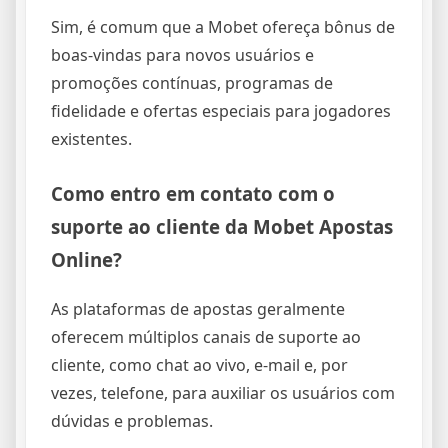
Sim, é comum que a Mobet ofereça bônus de
boas-vindas para novos usuários e
promoções contínuas, programas de
fidelidade e ofertas especiais para jogadores
existentes.
Como entro em contato com o
suporte ao cliente da Mobet Apostas
Online?
As plataformas de apostas geralmente
oferecem múltiplos canais de suporte ao
cliente, como chat ao vivo, e-mail e, por
vezes, telefone, para auxiliar os usuários com
dúvidas e problemas.