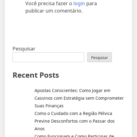
Você precisa fazer o
login
para
publicar um comentário.
Pesquisar
Pesquisar
Recent Posts
Apostas Conscientes: Como Jogar em
Cassinos com Estratégia sem Comprometer
Suas Finanças
Como o Cuidado com a Região Pélvica
Previne Desconfortos com o Passar dos
Anos
Como Funcionam e Como Participar de