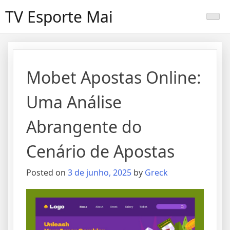
Skip
TV Esporte Mai
to
content
Mobet Apostas Online:
Uma Análise
Abrangente do
Cenário de Apostas
Posted on
3 de junho, 2025
by
Greck