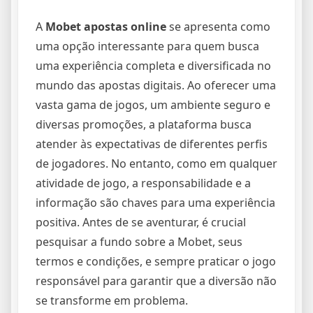
A
Mobet apostas online
se apresenta como
uma opção interessante para quem busca
uma experiência completa e diversificada no
mundo das apostas digitais. Ao oferecer uma
vasta gama de jogos, um ambiente seguro e
diversas promoções, a plataforma busca
atender às expectativas de diferentes perfis
de jogadores. No entanto, como em qualquer
atividade de jogo, a responsabilidade e a
informação são chaves para uma experiência
positiva. Antes de se aventurar, é crucial
pesquisar a fundo sobre a Mobet, seus
termos e condições, e sempre praticar o jogo
responsável para garantir que a diversão não
se transforme em problema.