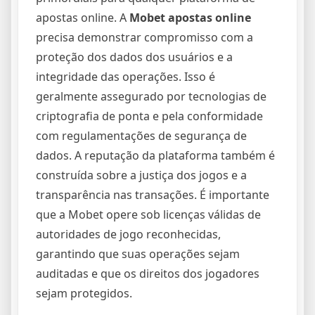
apostas online. A
Mobet apostas online
precisa demonstrar compromisso com a
proteção dos dados dos usuários e a
integridade das operações. Isso é
geralmente assegurado por tecnologias de
criptografia de ponta e pela conformidade
com regulamentações de segurança de
dados. A reputação da plataforma também é
construída sobre a justiça dos jogos e a
transparência nas transações. É importante
que a Mobet opere sob licenças válidas de
autoridades de jogo reconhecidas,
garantindo que suas operações sejam
auditadas e que os direitos dos jogadores
sejam protegidos.