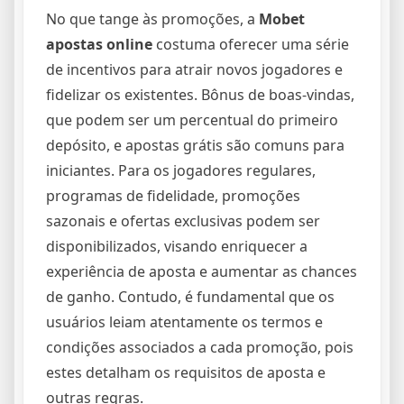
No que tange às promoções, a
Mobet
apostas online
costuma oferecer uma série
de incentivos para atrair novos jogadores e
fidelizar os existentes. Bônus de boas-vindas,
que podem ser um percentual do primeiro
depósito, e apostas grátis são comuns para
iniciantes. Para os jogadores regulares,
programas de fidelidade, promoções
sazonais e ofertas exclusivas podem ser
disponibilizados, visando enriquecer a
experiência de aposta e aumentar as chances
de ganho. Contudo, é fundamental que os
usuários leiam atentamente os termos e
condições associados a cada promoção, pois
estes detalham os requisitos de aposta e
outras regras.