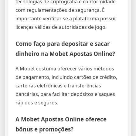
tecnologias de criptografia e conformidade
com regulamentações de segurança. É
importante verificar se a plataforma possui
licenças válidas de autoridades de jogo.
Como faço para depositar e sacar
dinheiro na Mobet Apostas Online?
A Mobet costuma oferecer vários métodos
de pagamento, incluindo cartões de crédito,
carteiras eletrônicas e transferências
bancárias, para facilitar depósitos e saques
rápidos e seguros.
A Mobet Apostas Online oferece
bônus e promoções?