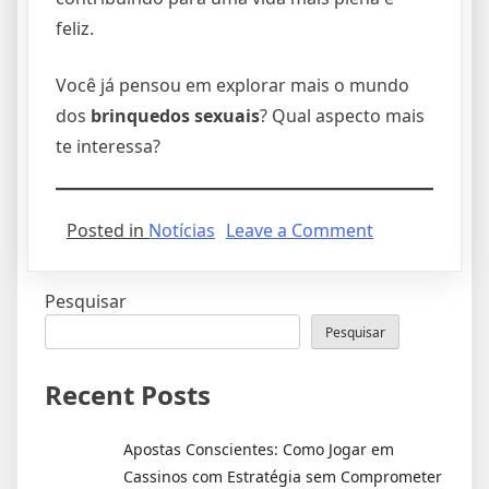
feliz.
Você já pensou em explorar mais o mundo
dos
brinquedos sexuais
? Qual aspecto mais
te interessa?
on
Posted in
Notícias
Leave a Comment
Brinquedos
Sexuais:
Pesquisar
Explorando
o
Pesquisar
Prazer
e
Recent Posts
a
Descoberta
Apostas Conscientes: Como Jogar em
Íntima
Cassinos com Estratégia sem Comprometer